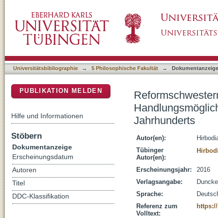
Reformschwestern und Reformverliererinnen. 
DSpace Repositorium (Manakin basiert)
Frauen in den Reformen des 15. Jahrhundert
Universitätsbibliographie
→
5 Philosophische Fakultät
→
Dokumentanzeig
PUBLIKATION MELDEN
Reformschwestern
Handlungs­möglich
Hilfe und Informationen
Jahrhunderts
Stöbern
Autor(en):
Hirbodi
Dokumentanzeige
Tübinger
Hirbod
Erscheinungsdatum
Autor(en):
Erscheinungsjahr:
2016
Autoren
Verlagsangabe:
Duncke
Titel
Sprache:
Deutsc
DDC-Klassifikation
Referenz zum
https:/
Volltext: