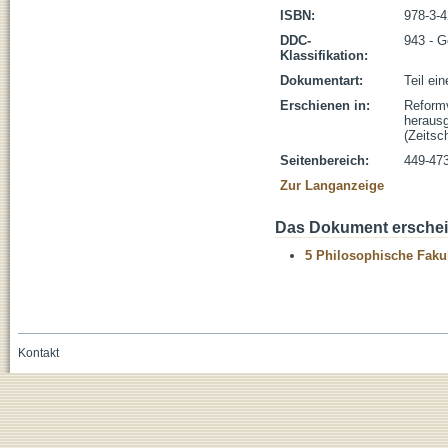
ISBN:
978-3-
DDC-
943 - G
Klassifikation:
Dokumentart:
Teil ei
Erschienen in:
Reformv
herausg
(Zeitsc
Seitenbereich:
449-47
Zur Langanzeige
Das Dokument erschein
5 Philosophische Fakul
Kontakt