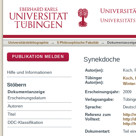
Synekdoche
DSpace Repositorium (Manakin basiert)
Universitätsbibliographie
→
5 Philosophische Fakultät
→
Dokumentanzeig
PUBLIKATION MELDEN
Synekdoche
Autor(en):
Koch, 
Hilfe und Informationen
Tübinger
Koch, 
Autor(en):
Winter
Stöbern
Dokumentanzeige
Erscheinungsjahr:
2009
Erscheinungsdatum
Verlagsangabe:
Tübing
Autoren
Sprache:
Deutsc
Titel
Referenz zum
http:/
Volltext:
http://
DDC-Klassifikation
http:/
Dokumentart:
Teil ei