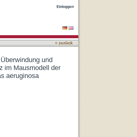
erstellung der
Einloggen
 durch Pseudomonas
« zurück
er Überwindung und
nz im Mausmodell der
as aeruginosa