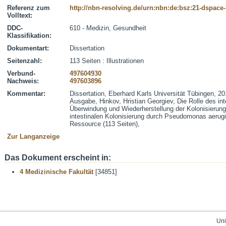
Referenz zum
http://nbn-resolving.de/urn:nbn:de:bsz:21-dspace
Volltext:
DDC-
610 - Medizin, Gesundheit
Klassifikation:
Dokumentart:
Dissertation
Seitenzahl:
113 Seiten : Illustrationen
Verbund-
497604930
Nachweis:
497603896
Kommentar:
Dissertation, Eberhard Karls Universität Tübingen, 20
Ausgabe, Hinkov, Hristian Georgiev, Die Rolle des in
Überwindung und Wiederherstellung der Kolonisierun
intestinalen Kolonisierung durch Pseudomonas aerugi
Ressource (113 Seiten),
Zur Langanzeige
Das Dokument erscheint in:
4 Medizinische Fakultät
[34851]
Uni