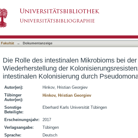
n Mikrobioms bei der Überwindung und Wiederh
asiert)
im Mausmodell der intestinalen Kolonisierung
 Fakultät
→
Dokumentanzeige
Die Rolle des intestinalen Mikrobioms bei d
Wiederherstellung der Kolonisierungsresiste
intestinalen Kolonisierung durch Pseudomon
Autor(en):
Hinkov, Hristian Georgiev
Tübinger
Hinkov, Hristian Georgiev
Autor(en):
Sonstige
Eberhard Karls Universität Tübingen
Beteiligte:
Erscheinungsjahr:
2017
Verlagsangabe:
Tübingen
Sprache:
Deutsch