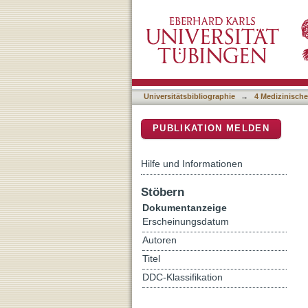
Die Rolle des intestinale
DSpace Repositorium (Manakin b
Kolonisierungsresistenz 
aeruginosa
Universitätsbibliographie
→
4 Medizinische
PUBLIKATION MELDEN
Hilfe und Informationen
Stöbern
Dokumentanzeige
Erscheinungsdatum
Autoren
Titel
DDC-Klassifikation