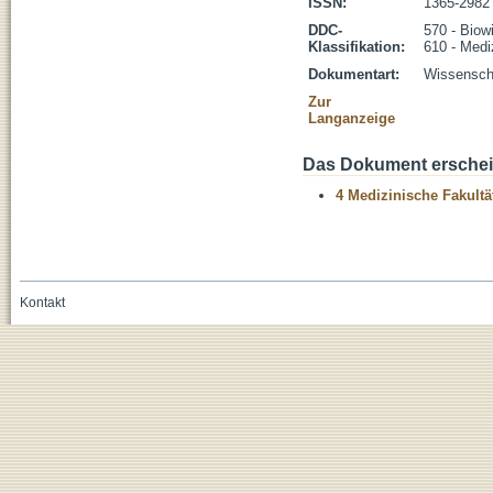
ISSN:
1365-2982
DDC-
570 - Biow
Klassifikation:
610 - Medi
Dokumentart:
Wissenscha
Zur
Langanzeige
Das Dokument erschein
4 Medizinische Fakultä
Kontakt