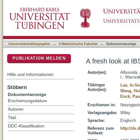
A fresh look at IBS-opportunities for syste
DSpace Repositorium (Manakin basiert)
Universitätsbibliographie
→
4 Medizinische Fakultät
→
Dokumentanzeige
PUBLIKATION MELDEN
A fresh look at I
Autor(en):
Albusoda, 
Hilfe und Informationen
I.
;
Mazurak
Tübinger
Lee, In-S
Stöbern
Autor(en):
Wang, Hui
Dokumentanzeige
Enck, Pau
Erscheinungsdatum
Erschienen in:
Neurogastr
Autoren
Verlagsangabe:
Wiley
Titel
Sprache:
Englisch
DDC-Klassifikation
Referenz zum
http://dx.
Volltext: