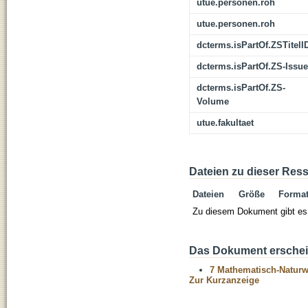
utue.personen.roh
utue.personen.roh
dcterms.isPartOf.ZSTitelI
dcterms.isPartOf.ZS-Issue
dcterms.isPartOf.ZS-
Volume
utue.fakultaet
Dateien zu dieser Res
Dateien
Größe
Forma
Zu diesem Dokument gibt es 
Das Dokument erschein
7 Mathematisch-Naturwi
Zur Kurzanzeige