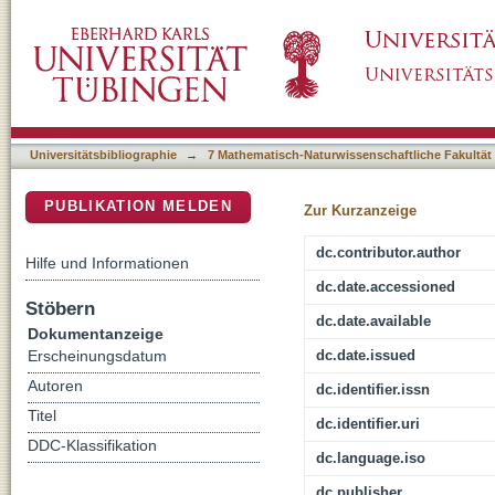
Combined hybridization capture and shotgun 
DSpace Repositorium (Manakin basiert)
and domestic dromedary camel
Universitätsbibliographie
→
7 Mathematisch-Naturwissenschaftliche Fakultät
PUBLIKATION MELDEN
Zur Kurzanzeige
dc.contributor.author
Hilfe und Informationen
dc.date.accessioned
Stöbern
dc.date.available
Dokumentanzeige
dc.date.issued
Erscheinungsdatum
Autoren
dc.identifier.issn
Titel
dc.identifier.uri
DDC-Klassifikation
dc.language.iso
dc.publisher