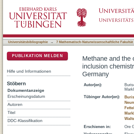
Methane and the origin of five-element veins:
DSpace Repositorium (Manakin basiert)
forming processes in the Odenwald, SW Ge
Universitätsbibliographie
→
7 Mathematisch-Naturwissenschaftliche Fakultät
PUBLIKATION MELDEN
Methane and the or
inclusion chemist
Hilfe und Informationen
Germany
Stöbern
Autor(en):
Buris
Markl
Dokumentanzeige
Erscheinungsdatum
Tübinger Autor(en):
Buri
Neum
Autoren
Fette
Titel
Mark
Walt
DDC-Klassifikation
Erschienen in:
Ore G