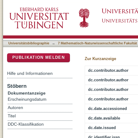
A systematic review of wild grass exploitation
DSpace Repositorium (Manakin basiert)
the Epipalaeolithic and aceramic Neolithic of
Universitätsbibliographie
→
7 Mathematisch-Naturwissenschaftliche Fakultät
PUBLIKATION MELDEN
Zur Kurzanzeige
dc.contributor.author
Hilfe und Informationen
dc.contributor.author
Stöbern
dc.contributor.author
Dokumentanzeige
dc.contributor.author
Erscheinungsdatum
Autoren
dc.date.accessioned
Titel
dc.date.available
DDC-Klassifikation
dc.date.issued
dc.identifier.issn