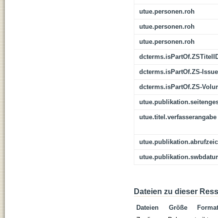
utue.personen.roh
utue.personen.roh
utue.personen.roh
dcterms.isPartOf.ZSTitelI
dcterms.isPartOf.ZS-Issue
dcterms.isPartOf.ZS-Vol
utue.publikation.seitenge
utue.titel.verfasserangabe
utue.publikation.abrufzei
utue.publikation.swbdat
Dateien zu dieser Res
Dateien
Größe
Forma