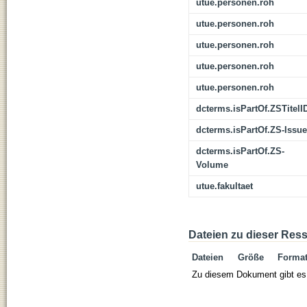
utue.personen.roh
utue.personen.roh
utue.personen.roh
utue.personen.roh
utue.personen.roh
dcterms.isPartOf.ZSTitelI
dcterms.isPartOf.ZS-Issue
dcterms.isPartOf.ZS-
Volume
utue.fakultaet
Dateien zu dieser Res
Dateien
Größe
Forma
Zu diesem Dokument gibt es 