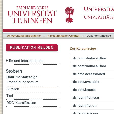
Reduction of Abeta amyloid pathology in APP
DSpace Repositorium (Manakin basiert)
microbiota
Universitätsbibliographie
→
4 Medizinische Fakultät
→
Dokumentanzeige
PUBLIKATION MELDEN
Zur Kurzanzeige
dc.contributor.author
Hilfe und Informationen
dc.contributor.author
Stöbern
dc.date.accessioned
Dokumentanzeige
dc.date.available
Erscheinungsdatum
Autoren
dc.date.issued
Titel
dc.identifier.issn
DDC-Klassifikation
dc.identifier.uri
dc.language.iso