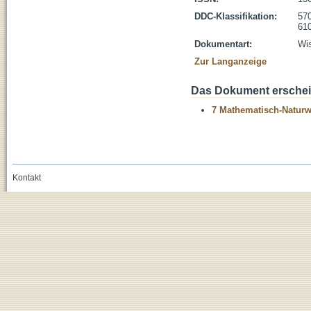
DDC-Klassifikation:
570
610
Dokumentart:
Wis
Zur Langanzeige
Das Dokument erschein
7 Mathematisch-Naturwi
Kontakt