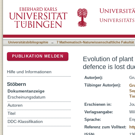
Evolution of plant defences along an invasi
DSpace Repositorium (Manakin basiert)
release - but not forever
Universitätsbibliographie
→
7 Mathematisch-Naturwissenschaftliche Fakultät
PUBLIKATION MELDEN
Evolution of plan
defence is lost du
Hilfe und Informationen
Autor(en):
Gr
Stöbern
Tübinger Autor(en):
Gr
Dokumentanzeige
Se
Tie
Erscheinungsdatum
Erschienen in:
Jou
Autoren
Verlagsangabe:
Wil
Titel
Sprache:
Eng
DDC-Klassifikation
Referenz zum Volltext:
htt
ISSN:
13