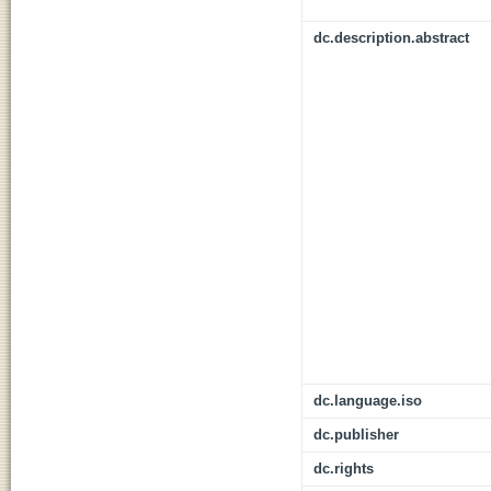
dc.description.abstract
dc.language.iso
dc.publisher
dc.rights