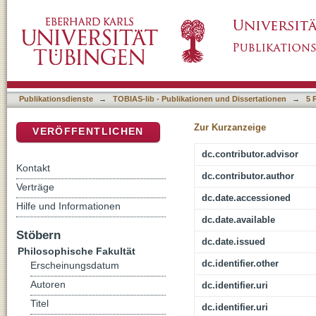
A la surface des fonds. Die Graphikerin und
DSpace Repositorium (Manakin basiert)
Publikationsdienste
→
TOBIAS-lib - Publikationen und Dissertationen
→
5 
Zur Kurzanzeige
VERÖFFENTLICHEN
dc.contributor.advisor
Kontakt
dc.contributor.author
Verträge
dc.date.accessioned
Hilfe und Informationen
dc.date.available
Stöbern
dc.date.issued
Philosophische Fakultät
dc.identifier.other
Erscheinungsdatum
Autoren
dc.identifier.uri
Titel
dc.identifier.uri