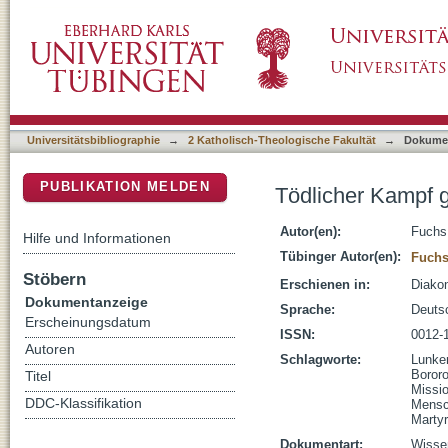
Tödlicher Kampf gegen den Tod
DSpace Repositorium (Manakin basiert)
Universitätsbibliographie
→
2 Katholisch-Theologische Fakultät
→
Dokume
PUBLIKATION MELDEN
Tödlicher Kampf 
Autor(en):
Fuchs
Hilfe und Informationen
Tübinger Autor(en):
Fuchs
Stöbern
Erschienen in:
Diakon
Dokumentanzeige
Sprache:
Deuts
Erscheinungsdatum
ISSN:
0012-
Autoren
Schlagworte:
Lunken
Boror
Titel
Missi
DDC-Klassifikation
Mensc
Marty
Dokumentart:
Wissen