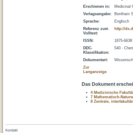
Erschienen in:
Medicinal 
Verlagsangabe:
Bentham S
Sprache:
Englisch
Referenz zum
http://dx
Volltext:
ISSN:
1875-6638
DDC-
540 - Che
Klassifikation:
Dokumentart:
Wissenscha
Zur
Langanzeige
Das Dokument erschein
4 Medizinische Fakultä
7 Mathematisch-Naturwi
8 Zentrale, interfakult
Kontakt