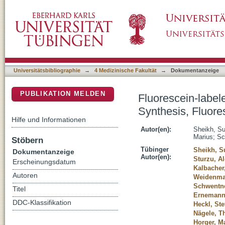
Fluorescein-labeled Bacitracin and Daptomy
DSpace Repositorium (Manakin basiert)
Evaluation
Universitätsbibliographie
→
4 Medizinische Fakultät
→
Dokumentanzeige
PUBLIKATION MELDEN
Fluorescein-label
Synthesis, Fluor
Hilfe und Informationen
Autor(en):
Sheikh, S
Marius
;
Sc
Stöbern
Tübinger
Sheikh, 
Dokumentanzeige
Autor(en):
Sturzu, A
Erscheinungsdatum
Kalbacher
Autoren
Weidenmai
Schwentne
Titel
Ernemann,
DDC-Klassifikation
Heckl, Ste
Nägele, 
Horger, M