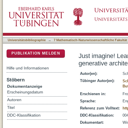
Just imagine! Learning to emulate and infer a
DSpace Repositorium (Manakin basiert)
Universitätsbibliographie
→
7 Mathematisch-Naturwissenschaftliche Fakultät
PUBLIKATION MELDEN
Just imagine! Lear
generative archite
Hilfe und Informationen
Autor(en):
Sch
Stöbern
Tübinger Autor(en):
Sc
Dokumentanzeige
But
Erscheinungsdatum
Erschienen in:
Fro
Autoren
Sprache:
Eng
Titel
Referenz zum Volltext:
htt
DDC-Klassifikation
DDC-Klassifikation:
004
Dokumentart:
Wis