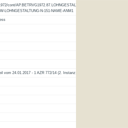
G1972/cont/AP.BETRVG1972.87.LOHNGESTALTUNG.151.htm#Y-
-SW-LOHNGESTALTUNG-N-151-NAME-ANM1
cess
de_DE
de_DE
de_DE
de_DE
de_DE
eil vom 24.01.2017 - 1 AZR 772/14 (2. Instanz: LAG München)]
de_DE
de_DE
de_DE
de_DE
de_DE
de_DE
de_DE