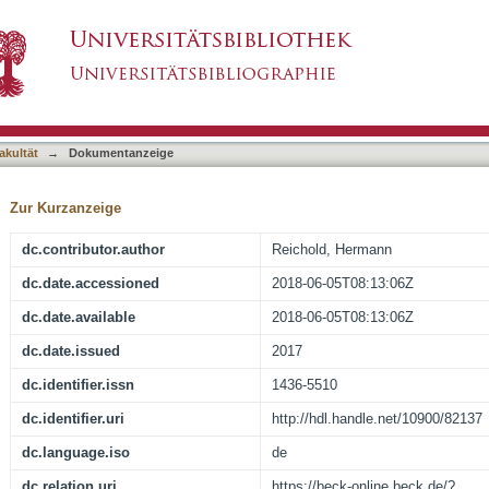
at), Urteil vom 24.01.2017 - 1 AZR 772/14 (2.
asiert)
akultät
→
Dokumentanzeige
Zur Kurzanzeige
dc.contributor.author
Reichold, Hermann
dc.date.accessioned
2018-06-05T08:13:06Z
dc.date.available
2018-06-05T08:13:06Z
dc.date.issued
2017
dc.identifier.issn
1436-5510
dc.identifier.uri
http://hdl.handle.net/10900/82137
dc.language.iso
de
dc.relation.uri
https://beck-online.beck.de/?