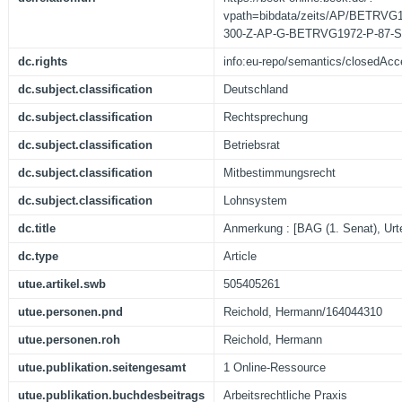
vpath=bibdata/zeits/AP/BETRV
300-Z-AP-G-BETRVG1972-P-87
dc.rights
info:eu-repo/semantics/closedAc
dc.subject.classification
Deutschland
dc.subject.classification
Rechtsprechung
dc.subject.classification
Betriebsrat
dc.subject.classification
Mitbestimmungsrecht
dc.subject.classification
Lohnsystem
dc.title
Anmerkung : [BAG (1. Senat), Urt
dc.type
Article
utue.artikel.swb
505405261
utue.personen.pnd
Reichold, Hermann/164044310
utue.personen.roh
Reichold, Hermann
utue.publikation.seitengesamt
1 Online-Ressource
utue.publikation.buchdesbeitrags
Arbeitsrechtliche Praxis