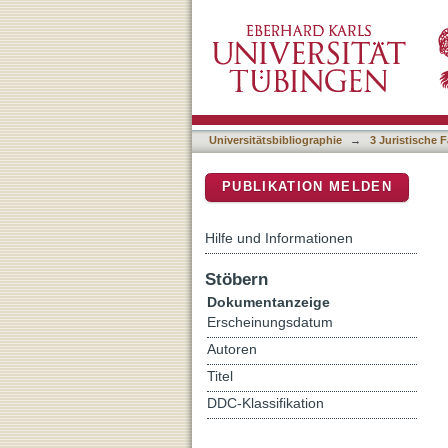
Anmerkung : [BAG (1. Sen
DSpace Repositorium (Manakin b
Universitätsbibliographie
→
3 Juristische F
PUBLIKATION MELDEN
Hilfe und Informationen
Stöbern
Dokumentanzeige
Erscheinungsdatum
Autoren
Titel
DDC-Klassifikation