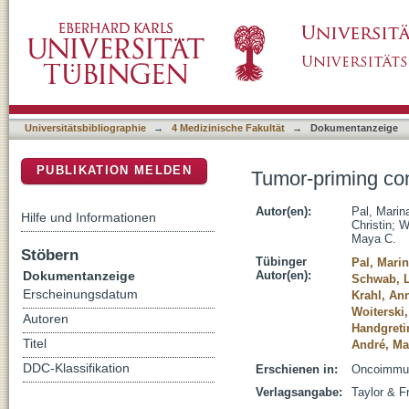
Tumor-priming converts NK cells to memory-l
DSpace Repositorium (Manakin basiert)
Universitätsbibliographie
→
4 Medizinische Fakultät
→
Dokumentanzeige
PUBLIKATION MELDEN
Tumor-priming con
Autor(en):
Pal, Marin
Hilfe und Informationen
Christin
;
W
Maya C.
Stöbern
Tübinger
Pal, Mari
Dokumentanzeige
Autor(en):
Schwab, L
Erscheinungsdatum
Krahl, Ann
Woiterski,
Autoren
Handgreti
Titel
André, Ma
DDC-Klassifikation
Erschienen in:
Oncoimmuno
Verlagsangabe:
Taylor & F