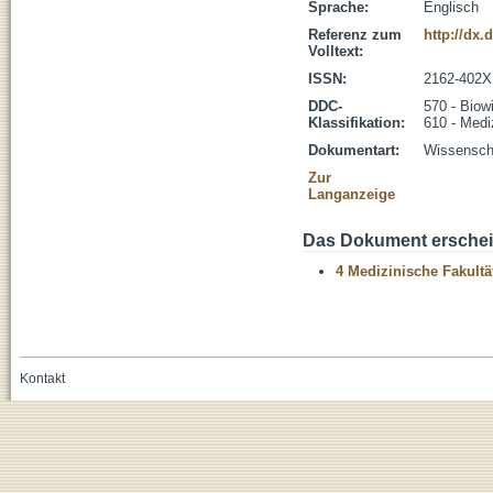
Sprache:
Englisch
Referenz zum
http://dx.
Volltext:
ISSN:
2162-402X
DDC-
570 - Biow
Klassifikation:
610 - Medi
Dokumentart:
Wissenscha
Zur
Langanzeige
Das Dokument erschein
4 Medizinische Fakultä
Kontakt