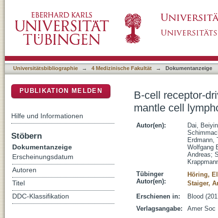
B-cell receptor-driven MALT1 activity regula
DSpace Repositorium (Manakin basiert)
Universitätsbibliographie
→
4 Medizinische Fakultät
→
Dokumentanzeige
PUBLIKATION MELDEN
B-cell receptor-d
mantle cell lymp
Hilfe und Informationen
Autor(en):
Dai, Beiyi
Schimmack
Stöbern
Erdmann, 
Dokumentanzeige
Wolfgang 
Andreas
;
S
Erscheinungsdatum
Krappmann
Autoren
Tübinger
Höring, E
Autor(en):
Titel
Staiger, A
DDC-Klassifikation
Erschienen in:
Blood (201
Verlagsangabe:
Amer Soc 