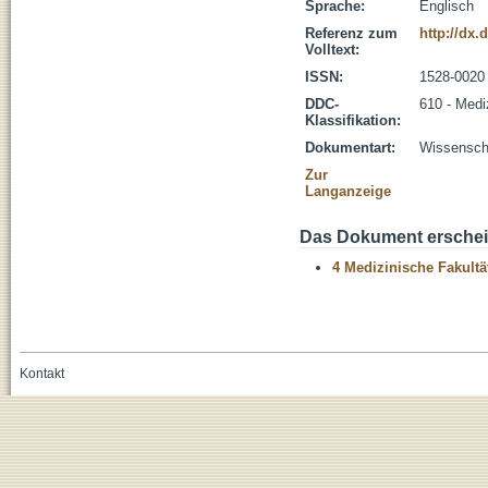
Sprache:
Englisch
Referenz zum
http://dx.
Volltext:
ISSN:
1528-0020
DDC-
610 - Medi
Klassifikation:
Dokumentart:
Wissenscha
Zur
Langanzeige
Das Dokument erschein
4 Medizinische Fakultä
Kontakt