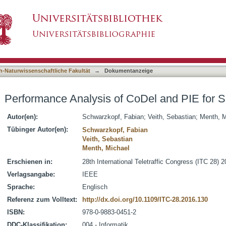
CoDel and PIE for Saturated TCP Sources
asiert)
h-Naturwissenschaftliche Fakultät
→
Dokumentanzeige
Performance Analysis of CoDel and PIE for 
Autor(en):
Schwarzkopf, Fabian
;
Veith, Sebastian
;
Menth, M
Tübinger Autor(en):
Schwarzkopf, Fabian
Veith, Sebastian
Menth, Michael
Erschienen in:
28th International Teletraffic Congress (ITC 28) 
Verlagsangabe:
IEEE
Sprache:
Englisch
Referenz zum Volltext:
http://dx.doi.org/10.1109/ITC-28.2016.130
ISBN:
978-0-9883-0451-2
DDC-Klassifikation:
004 - Informatik