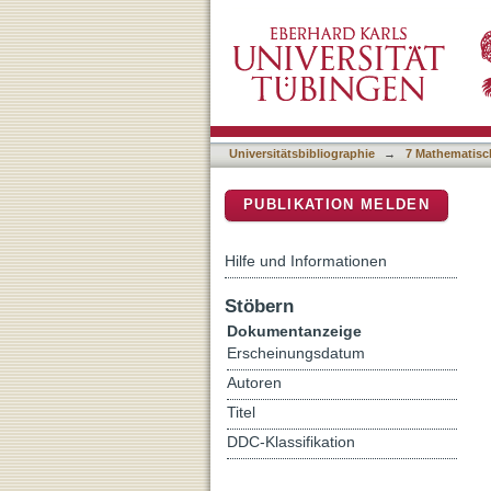
Performance Analysis of 
DSpace Repositorium (Manakin b
Universitätsbibliographie
→
7 Mathematisc
PUBLIKATION MELDEN
Hilfe und Informationen
Stöbern
Dokumentanzeige
Erscheinungsdatum
Autoren
Titel
DDC-Klassifikation