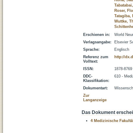
Tabatabai
Roser, Flo
Tatagiba,
Wuttke, 
Schittenh
Erschienen in:
World Neur
Verlagsangabe:
Elsevier S
Sprache:
Englisch
Referenz zum
http://dx.
Volltext:
ISSN:
1878-8769
DDC-
610 - Medi
Klassifikation:
Dokumentart:
Wissenscha
Zur
Langanzeige
Das Dokument erschein
4 Medizinische Fakultä