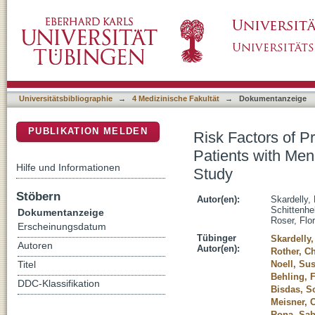
Risk Factors of Preoperative and Early Posto
DSpace Repositorium (Manakin basiert)
Retrospective Single-Center Cohort Study
Universitätsbibliographie
→
4 Medizinische Fakultät
→
Dokumentanzeige
PUBLIKATION MELDEN
Risk Factors of P
Patients with Men
Hilfe und Informationen
Study
Stöbern
Autor(en):
Skardelly,
Schittenhe
Dokumentanzeige
Roser, Flor
Erscheinungsdatum
Tübinger
Skardelly
Autoren
Autor(en):
Rother, Ch
Noell, Su
Titel
Behling, F
DDC-Klassifikation
Bisdas, So
Meisner, 
Rona, Sab