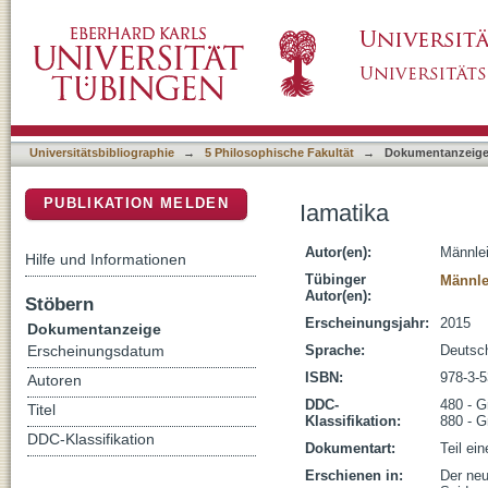
Iamatika
DSpace Repositorium (Manakin basiert)
Universitätsbibliographie
→
5 Philosophische Fakultät
→
Dokumentanzeig
PUBLIKATION MELDEN
Iamatika
Autor(en):
Männlei
Hilfe und Informationen
Tübinger
Männle
Autor(en):
Stöbern
Erscheinungsjahr:
2015
Dokumentanzeige
Sprache:
Deutsc
Erscheinungsdatum
ISBN:
978-3-
Autoren
DDC-
480 - G
Titel
Klassifikation:
880 - G
DDC-Klassifikation
Dokumentart:
Teil ei
Erschienen in:
Der neu