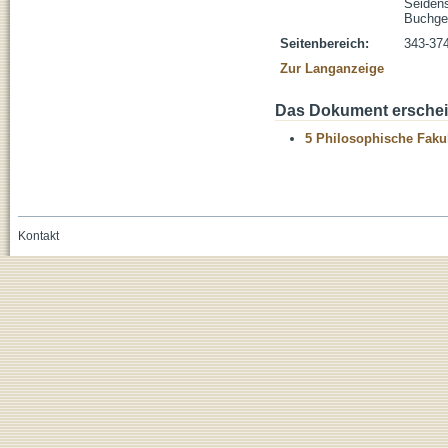
Seidens
Buchges
Seitenbereich:
343-37
Zur Langanzeige
Das Dokument erschein
5 Philosophische Fakul
Kontakt