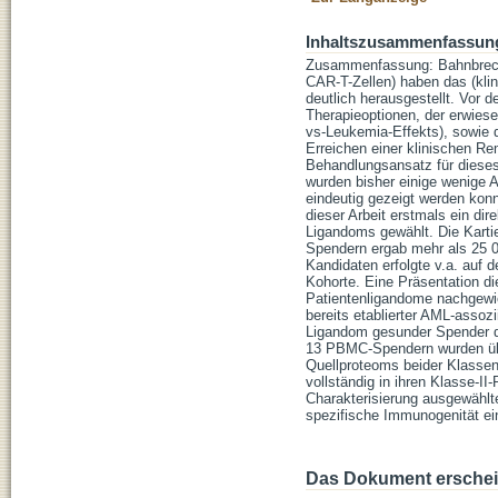
Inhaltszusammenfassun
Zusammenfassung: Bahnbreche
CAR-T-Zellen) haben das (klin
deutlich herausgestellt. Vor
Therapieoptionen, der erwies
vs-Leukemia-Effekts), sowie d
Erreichen einer klinischen Rem
Behandlungsansatz für dieses
wurden bisher einige wenige A
eindeutig gezeigt werden konn
dieser Arbeit erstmals ein di
Ligandoms gewählt. Die Kart
Spendern ergab mehr als 25 00
Kandidaten erfolgte v.a. auf 
Kohorte. Eine Präsentation d
Patientenligandome nachgewie
bereits etablierter AML-assoz
Ligandom gesunder Spender de
13 PBMC-Spendern wurden über
Quellproteoms beider Klasse
vollständig in ihren Klasse-II
Charakterisierung ausgewählte
spezifische Immunogenität ein
Das Dokument erschein