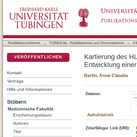
Kartierung des HLA-Ligandoms der akuten m
DSpace Repositorium (Manakin basiert)
therapeutischen Multipeptidvakzine
Publikationsdienste
→
TOBIAS-lib - Publikationen und Dissertationen
→
4 
Kartierung des H
VERÖFFENTLICHEN
Entwicklung einer
Kontakt
Berlin, Anne Claudia
Verträge
Hilfe und Informationen
Dateien:
Stöbern
Medizinische Fakultät
Aufrufstatistik
Erscheinungsdatum
Autoren
Zitierfähiger Link (URI):
Titel