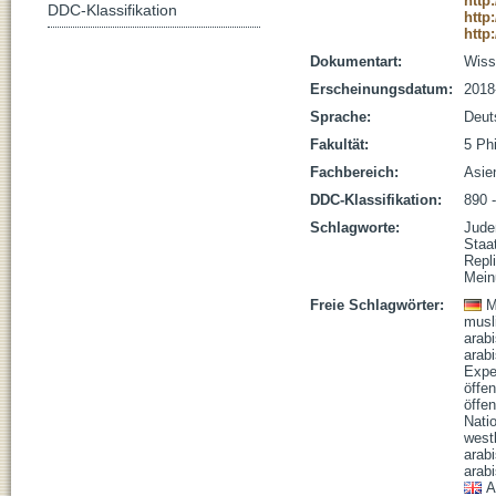
http
DDC-Klassifikation
http
http
Dokumentart:
Wisse
Erscheinungsdatum:
2018
Sprache:
Deut
Fakultät:
5 Ph
Fachbereich:
Asie
DDC-Klassifikation:
890 -
Schlagworte:
Jude
Staat
Repli
Mein
Freie Schlagwörter:
M
musl
arab
arab
Expe
öffe
öffe
Nati
west
arab
arab
A