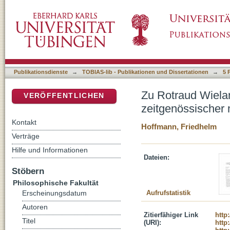
Zu Rotraud Wielandts Aufsatz "Das Judentum
DSpace Repositorium (Manakin basiert)
Autoren". Teil I: Eine Methodenkritik
Publikationsdienste
→
TOBIAS-lib - Publikationen und Dissertationen
→
5 
Zu Rotraud Wielan
VERÖFFENTLICHEN
zeitgenössischer 
Kontakt
Hoffmann, Friedhelm
Verträge
Hilfe und Informationen
Dateien:
Stöbern
Philosophische Fakultät
Aufrufstatistik
Erscheinungsdatum
Autoren
Zitierfähiger Link
http
Titel
(URI):
http