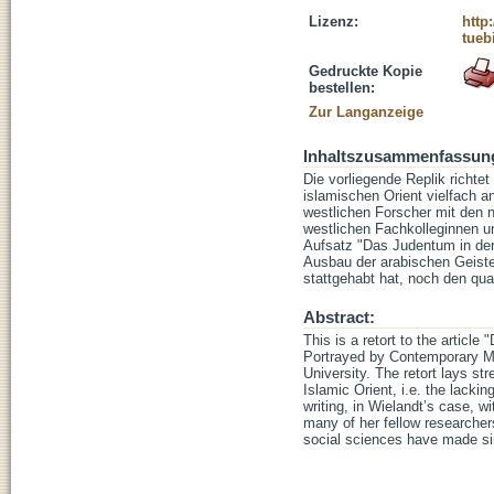
Lizenz:
http
tueb
Gedruckte Kopie
bestellen:
Zur Langanzeige
Inhaltszusammenfassun
Die vorliegende Replik richt
islamischen Orient vielfach 
westlichen Forscher mit den n
westlichen Fachkolleginnen u
Aufsatz "Das Judentum in der 
Ausbau der arabischen Geiste
stattgehabt hat, noch den quan
Abstract:
This is a retort to the artic
Portrayed by Contemporary Mu
University. The retort lays s
Islamic Orient, i.e. the lackin
writing, in Wielandt’s case, w
many of her fellow researcher
social sciences have made s