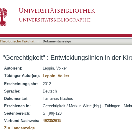
ungslinien in der Kirchengeschichte
asiert)
Theologische Fakultät
→
Dokumentanzeige
"Gerechtigkeit" : Entwicklungslinien in der K
Autor(en):
Leppin, Volker
Tübinger Autor(en):
Leppin, Volker
Erscheinungsjahr:
2012
Sprache:
Deutsch
Dokumentart:
Teil eines Buches
Erschienen in:
Gerechtigkeit / Markus Witte (Hg.) - Tübingen : Moh
Seitenbereich:
S. [99]-123
Verbund-Nachweis:
492352615
Zur Langanzeige