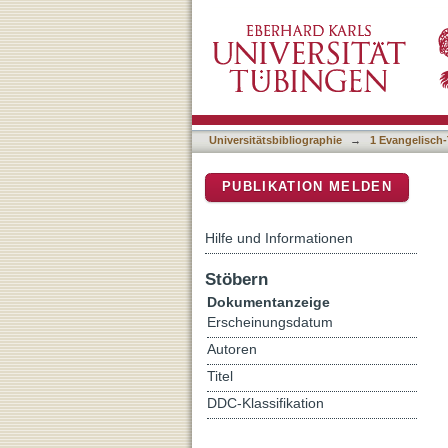
"Gerechtigkeit" : Entwickl
DSpace Repositorium (Manakin b
Universitätsbibliographie
→
1 Evangelisch-
PUBLIKATION MELDEN
Hilfe und Informationen
Stöbern
Dokumentanzeige
Erscheinungsdatum
Autoren
Titel
DDC-Klassifikation