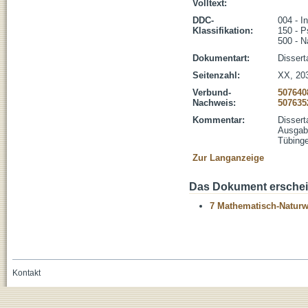
Volltext:
DDC-
004 - I
Klassifikation:
150 - P
500 - N
Dokumentart:
Dissert
Seitenzahl:
XX, 203
Verbund-
507640
Nachweis:
507635
Kommentar:
Dissert
Ausgabe
Tübinge
Zur Langanzeige
Das Dokument erschein
7 Mathematisch-Naturwi
Kontakt