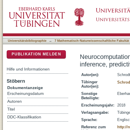
Neurocomputational principles of action under
DSpace Repositorium (Manakin basiert)
and embodied simulation
Universitätsbibliographie
→
7 Mathematisch-Naturwissenschaftliche Fakultät
PUBLIKATION MELDEN
Neurocomputationa
inference, predic
Hilfe und Informationen
Autor(en):
Schrodt
Stöbern
Tübinger
Schrod
Autor(en):
Dokumentanzeige
Erscheinungsdatum
Sonstige
Eberhar
Beteiligte:
Autoren
Erscheinungsjahr:
2018
Titel
Verlagsangabe:
Tübing
DDC-Klassifikation
Sprache:
Englisc
Referenz zum
http:/