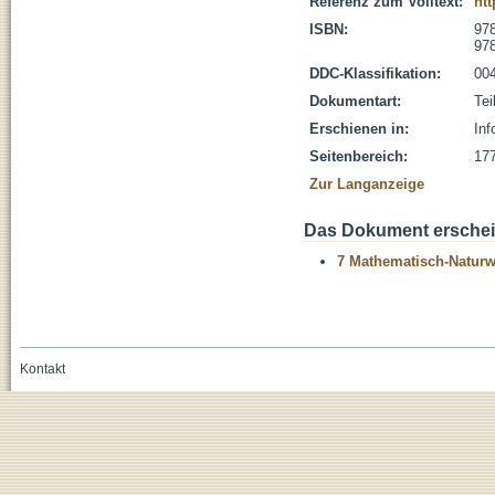
Referenz zum Volltext:
htt
ISBN:
978
978
DDC-Klassifikation:
004
Dokumentart:
Tei
Erschienen in:
Inf
Seitenbereich:
17
Zur Langanzeige
Das Dokument erschein
7 Mathematisch-Naturwi
Kontakt