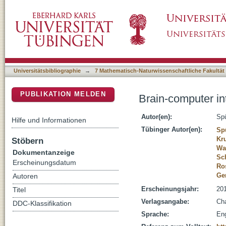
Brain-computer interfaces for educational app
DSpace Repositorium (Manakin basiert)
Universitätsbibliographie
→
7 Mathematisch-Naturwissenschaftliche Fakultät
PUBLIKATION MELDEN
Brain-computer int
Autor(en):
Spü
Hilfe und Informationen
Tübinger Autor(en):
Spü
Kr
Stöbern
Wal
Dokumentanzeige
Sch
Erscheinungsdatum
Ro
Ger
Autoren
Erscheinungsjahr:
20
Titel
Verlagsangabe:
Cha
DDC-Klassifikation
Sprache:
Eng