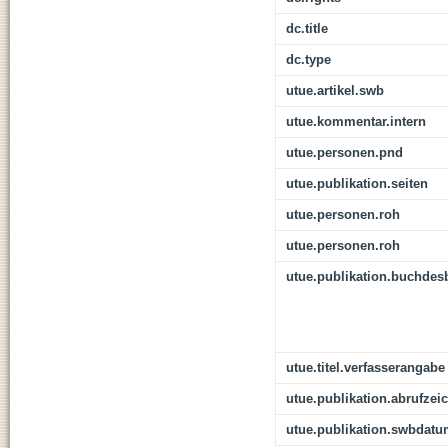
dc.title
dc.type
utue.artikel.swb
utue.kommentar.intern
utue.personen.pnd
utue.publikation.seiten
utue.personen.roh
utue.personen.roh
utue.publikation.buchdes
utue.titel.verfasserangabe
utue.publikation.abrufzei
utue.publikation.swbdat