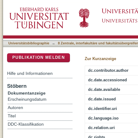
Interdisciplinarity, applied ethics and social 
DSpace Repositorium (Manakin basiert)
Universitätsbibliographie
→
8 Zentrale, interfakultäre und fakultätsübergreif
PUBLIKATION MELDEN
Zur Kurzanzeige
dc.contributor.author
Hilfe und Informationen
dc.date.accessioned
Stöbern
dc.date.available
Dokumentanzeige
dc.date.issued
Erscheinungsdatum
Autoren
dc.identifier.uri
Titel
dc.language.iso
DDC-Klassifikation
dc.relation.uri
dc.rights