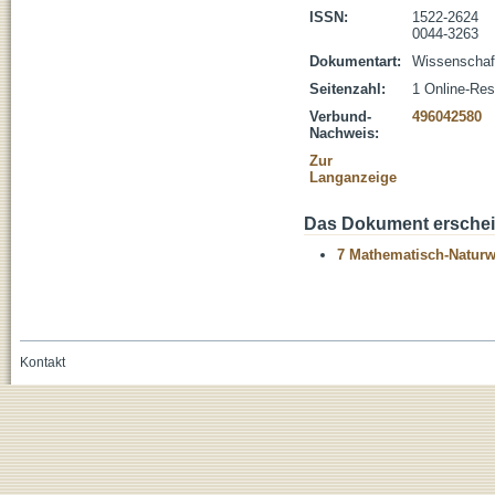
ISSN:
1522-2624
0044-3263
Dokumentart:
Wissenschaftl
Seitenzahl:
1 Online-Re
Verbund-
496042580
Nachweis:
Zur
Langanzeige
Das Dokument erschein
7 Mathematisch-Naturwi
Kontakt