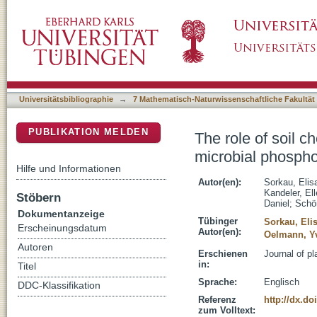
The role of soil chemical properties, land use
DSpace Repositorium (Manakin basiert)
and grassland soils
Universitätsbibliographie
→
7 Mathematisch-Naturwissenschaftliche Fakultät
PUBLIKATION MELDEN
The role of soil c
microbial phospho
Hilfe und Informationen
Autor(en):
Sorkau, Elis
Kandeler, El
Stöbern
Daniel
;
Schö
Dokumentanzeige
Tübinger
Sorkau, Eli
Erscheinungsdatum
Autor(en):
Oelmann, Y
Autoren
Erschienen
Journal of pl
in:
Titel
Sprache:
Englisch
DDC-Klassifikation
Referenz
http://dx.do
zum Volltext: