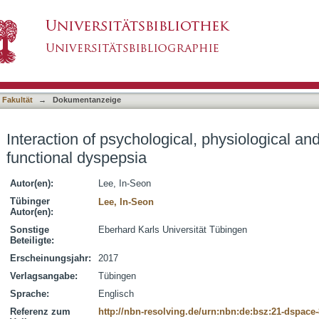
al, physiological and neuronal processes in fu
asiert)
 Fakultät
→
Dokumentanzeige
Interaction of psychological, physiological a
functional dyspepsia
Autor(en):
Lee, In-Seon
Tübinger
Lee, In-Seon
Autor(en):
Sonstige
Eberhard Karls Universität Tübingen
Beteiligte:
Erscheinungsjahr:
2017
Verlagsangabe:
Tübingen
Sprache:
Englisch
Referenz zum
http://nbn-resolving.de/urn:nbn:de:bsz:21-dspace