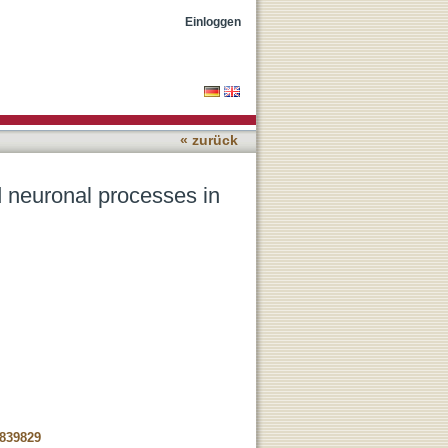
nctional dyspepsia
Einloggen
« zurück
nd neuronal processes in
-839829