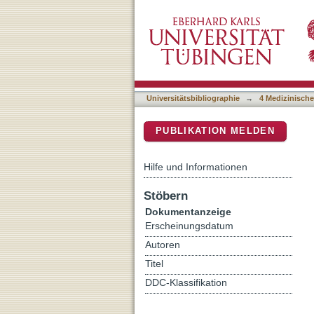
Interaction of psychologic
DSpace Repositorium (Manakin b
Universitätsbibliographie
→
4 Medizinische
PUBLIKATION MELDEN
Hilfe und Informationen
Stöbern
Dokumentanzeige
Erscheinungsdatum
Autoren
Titel
DDC-Klassifikation