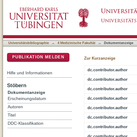
Dual Tasking for the Differentiation between
DSpace Repositorium (Manakin basiert)
Universitätsbibliographie
→
4 Medizinische Fakultät
→
Dokumentanzeige
PUBLIKATION MELDEN
Zur Kurzanzeige
dc.contributor.author
Hilfe und Informationen
dc.contributor.author
Stöbern
dc.contributor.author
Dokumentanzeige
dc.contributor.author
Erscheinungsdatum
Autoren
dc.contributor.author
Titel
dc.contributor.author
DDC-Klassifikation
dc.contributor.author
dc.contributor.author