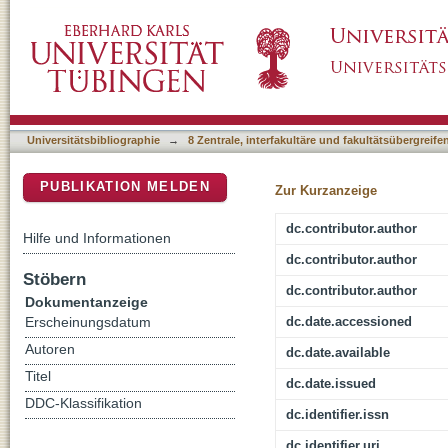
Germline organization in Strongyloides nemato
DSpace Repositorium (Manakin basiert)
mechanisms
Universitätsbibliographie
→
8 Zentrale, interfakultäre und fakultätsübergreif
PUBLIKATION MELDEN
Zur Kurzanzeige
dc.contributor.author
Hilfe und Informationen
dc.contributor.author
Stöbern
dc.contributor.author
Dokumentanzeige
dc.date.accessioned
Erscheinungsdatum
Autoren
dc.date.available
Titel
dc.date.issued
DDC-Klassifikation
dc.identifier.issn
dc.identifier.uri