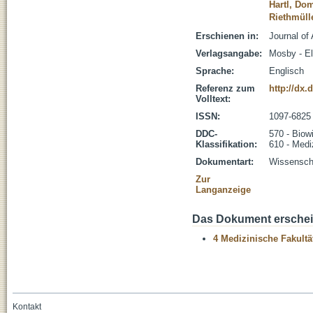
Hartl, Do
Riethmüll
Erschienen in:
Journal of
Verlagsangabe:
Mosby - El
Sprache:
Englisch
Referenz zum
http://dx.
Volltext:
ISSN:
1097-6825
DDC-
570 - Biow
Klassifikation:
610 - Medi
Dokumentart:
Wissenscha
Zur
Langanzeige
Das Dokument erschein
4 Medizinische Fakultä
Kontakt