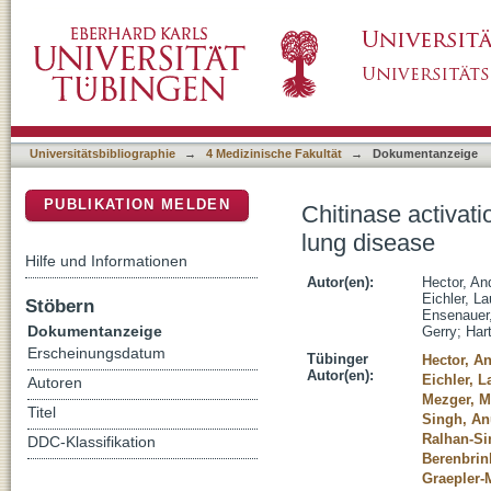
Chitinase activation in patients with fungus-a
DSpace Repositorium (Manakin basiert)
Universitätsbibliographie
→
4 Medizinische Fakultät
→
Dokumentanzeige
PUBLIKATION MELDEN
Chitinase activati
lung disease
Hilfe und Informationen
Autor(en):
Hector, An
Eichler, La
Stöbern
Ensenauer
Dokumentanzeige
Gerry
;
Har
Erscheinungsdatum
Tübinger
Hector, A
Autor(en):
Eichler, L
Autoren
Mezger, M
Titel
Singh, An
Ralhan-Si
DDC-Klassifikation
Berenbrin
Graepler-