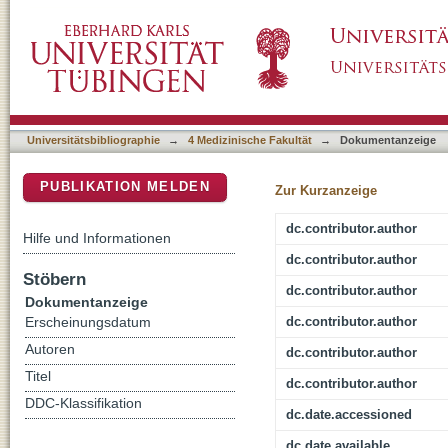
Aquaporin-4 in Astroglial Cells in the CNS 
DSpace Repositorium (Manakin basiert)
Perspective
Universitätsbibliographie
→
4 Medizinische Fakultät
→
Dokumentanzeige
PUBLIKATION MELDEN
Zur Kurzanzeige
dc.contributor.author
Hilfe und Informationen
dc.contributor.author
Stöbern
dc.contributor.author
Dokumentanzeige
dc.contributor.author
Erscheinungsdatum
Autoren
dc.contributor.author
Titel
dc.contributor.author
DDC-Klassifikation
dc.date.accessioned
dc.date.available