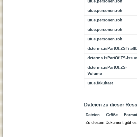
utue.personen.roh
utue.personen.roh
utue.personen.roh
utue.personen.roh
utue.personen.roh
dcterms.isPartOf.ZSTitelI
dcterms.isPartOf.ZS-Issue
dcterms.isPartOf.ZS-
Volume
utue.fakultaet
Dateien zu dieser Res
Dateien
Größe
Forma
Zu diesem Dokument gibt es 