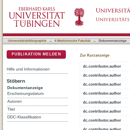
UVA-Irradiation Induces Melanoma Invasion 
DSpace Repositorium (Manakin basiert)
Universitätsbibliographie
→
4 Medizinische Fakultät
→
Dokumentanzeige
PUBLIKATION MELDEN
Zur Kurzanzeige
dc.contributor.author
Hilfe und Informationen
dc.contributor.author
Stöbern
dc.contributor.author
Dokumentanzeige
dc.contributor.author
Erscheinungsdatum
Autoren
dc.contributor.author
Titel
dc.contributor.author
DDC-Klassifikation
dc.contributor.author
dc.contributor.author