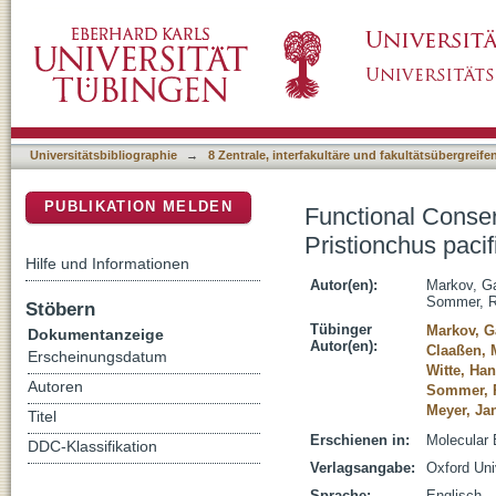
Functional Conservation and Divergence of d
DSpace Repositorium (Manakin basiert)
Development
Universitätsbibliographie
→
8 Zentrale, interfakultäre und fakultätsübergreif
PUBLIKATION MELDEN
Functional Conser
Pristionchus pac
Hilfe und Informationen
Autor(en):
Markov, Ga
Sommer, Ra
Stöbern
Tübinger
Markov, Ga
Dokumentanzeige
Autor(en):
Claaßen, 
Erscheinungsdatum
Witte, Ha
Autoren
Sommer, R
Meyer, Ja
Titel
Erschienen in:
Molecular 
DDC-Klassifikation
Verlagsangabe:
Oxford Uni
Sprache:
Englisch