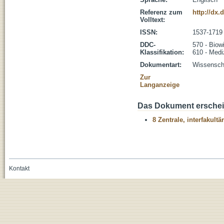
Referenz zum
http://dx
Volltext:
ISSN:
1537-1719
DDC-
570 - Biow
Klassifikation:
610 - Medi
Dokumentart:
Wissenscha
Zur
Langanzeige
Das Dokument erschein
8 Zentrale, interfakult
Kontakt