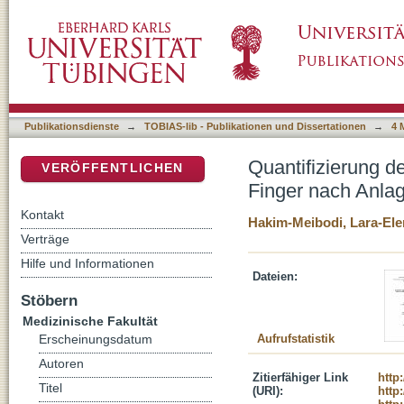
Quantifizierung der Veränderung der peripher
DSpace Repositorium (Manakin basiert)
Plexuskatheters
Publikationsdienste
→
TOBIAS-lib - Publikationen und Dissertationen
→
4 
Quantifizierung d
VERÖFFENTLICHEN
Finger nach Anlag
Kontakt
Hakim-Meibodi, Lara-Ele
Verträge
Hilfe und Informationen
Dateien:
Stöbern
Medizinische Fakultät
Aufrufstatistik
Erscheinungsdatum
Autoren
Zitierfähiger Link
http
Titel
(URI):
http