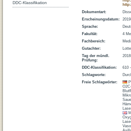
http
DDC-Klassifikation
http
Dokumentart:
Disse
Erscheinungsdatum:
2019
Sprache:
Deut
Fakultät:
4 Me
Fachbereich:
Medi
Gutachter:
Lotte
Tag der mündl.
2018
Prüfung:
DDC-Klassifikation:
610 
Schlagworte:
Durc
Freie Schlagwörter:
P
O2C-
Blutf
Mikro
Saue
Hämo
Lase
M
Oxyg
Lase
Vaso
Axill