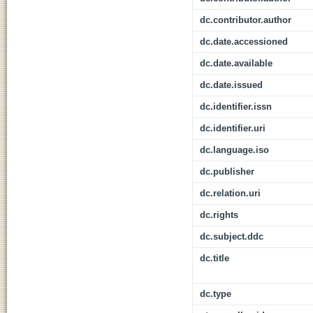
dc.contributor.author
dc.date.accessioned
dc.date.available
dc.date.issued
dc.identifier.issn
dc.identifier.uri
dc.language.iso
dc.publisher
dc.relation.uri
dc.rights
dc.subject.ddc
dc.title
dc.type