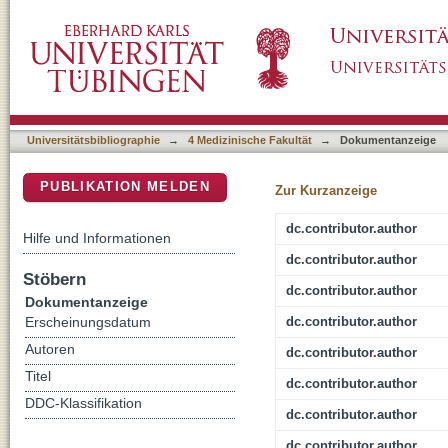
Evidence of an interaction between TGF-ß
DSpace Repositorium (Manakin basiert)
platelets
Universitätsbibliographie
→
4 Medizinische Fakultät
→
Dokumentanzeige
PUBLIKATION MELDEN
Zur Kurzanzeige
dc.contributor.author
Hilfe und Informationen
dc.contributor.author
Stöbern
dc.contributor.author
Dokumentanzeige
dc.contributor.author
Erscheinungsdatum
Autoren
dc.contributor.author
Titel
dc.contributor.author
DDC-Klassifikation
dc.contributor.author
dc.contributor.author