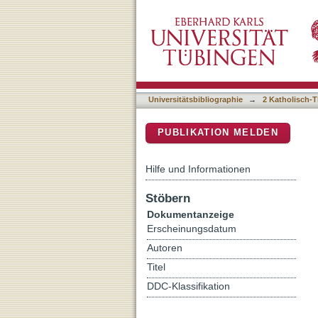
Keine Naivität und kein A
DSpace Repositorium (Manakin b
Universitätsbibliographie
→
2 Katholisch-T
PUBLIKATION MELDEN
Hilfe und Informationen
Stöbern
Dokumentanzeige
Erscheinungsdatum
Autoren
Titel
DDC-Klassifikation