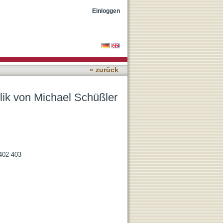
uf Sonja Angelika Strube
Einloggen
« zurück
lik von Michael Schüßler
 402-403