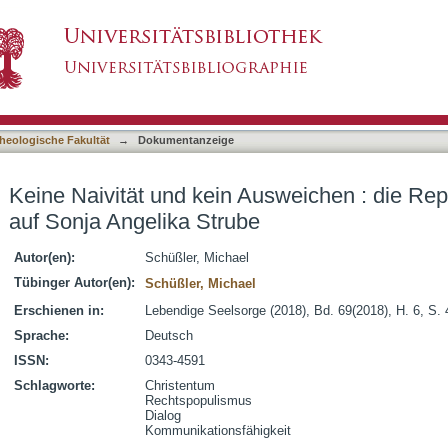
usweichen : die Replik von Michael Schüßler a
asiert)
heologische Fakultät
→
Dokumentanzeige
Keine Naivität und kein Ausweichen : die Rep
auf Sonja Angelika Strube
Autor(en):
Schüßler, Michael
Tübinger Autor(en):
Schüßler, Michael
Erschienen in:
Lebendige Seelsorge (2018), Bd. 69(2018), H. 6, S.
Sprache:
Deutsch
ISSN:
0343-4591
Schlagworte:
Christentum
Rechtspopulismus
Dialog
Kommunikationsfähigkeit