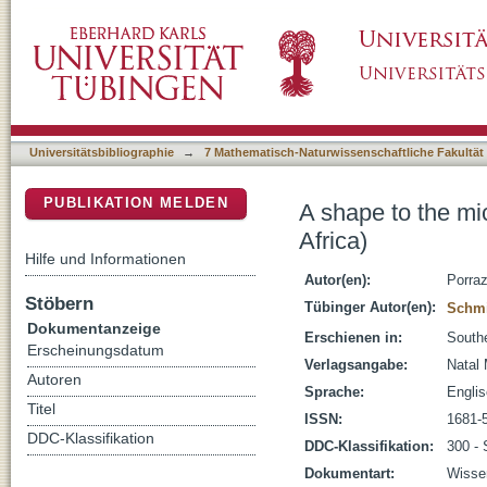
A shape to the microlithic Robberg from Ela
DSpace Repositorium (Manakin basiert)
Universitätsbibliographie
→
7 Mathematisch-Naturwissenschaftliche Fakultät
PUBLIKATION MELDEN
A shape to the mi
Africa)
Hilfe und Informationen
Autor(en):
Porraz
Stöbern
Tübinger Autor(en):
Schmi
Dokumentanzeige
Erschienen in:
Southe
Erscheinungsdatum
Verlagsangabe:
Natal
Autoren
Sprache:
Engli
Titel
ISSN:
1681-
DDC-Klassifikation
DDC-Klassifikation:
300 - 
Dokumentart:
Wissen