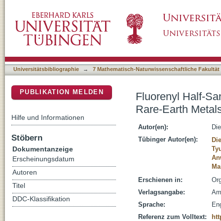
Fluorenyl Half-Sandwich Bis(tetramethylalum
DSpace Repositorium (Manakin basiert)
Synthesis, Structure, and Isoprene Polymeriz
Universitätsbibliographie
→
7 Mathematisch-Naturwissenschaftliche Fakultät
PUBLIKATION MELDEN
Fluorenyl Half-Sa
Rare-Earth Metals
Hilfe und Informationen
Autor(en):
Die
Stöbern
Tübinger Autor(en):
Di
Dokumentanzeige
Ty
An
Erscheinungsdatum
Ma
Autoren
Erschienen in:
Org
Titel
Verlagsangabe:
Am
DDC-Klassifikation
Sprache:
Eng
Referenz zum Volltext:
ht