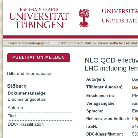
NLO QCD effective field theory analysis of W
DSpace Repositorium (Manakin basiert)
operators
Universitätsbibliographie
→
7 Mathematisch-Naturwissenschaftliche Fakultät
PUBLIKATION MELDEN
NLO QCD effective
LHC including fer
Hilfe und Informationen
Autor(en):
Bag
Stöbern
Tübinger Autor(en):
Bag
Dokumentanzeige
Erschienen in:
Phy
Erscheinungsdatum
Verlagsangabe:
Am
Autoren
Sprache:
Eng
Titel
Referenz zum Volltext:
ht
DDC-Klassifikation
ISSN:
24
DDC-Klassifikation:
530