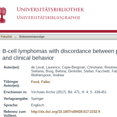
cordance between pathological features and cl
asiert)
 Fakultät
→
Dokumentanzeige
B-cell lymphomas with discordance between p
and clinical behavior
Autor(en):
de Leval, Laurence
;
Copie-Bergman, Christiane
;
Rosenwa
Stefania
;
Bisig, Bettina
;
Dirnhofer, Stefan
;
Facchetti, Fa
Wotherspoon, Andrew
Tübinger
Fend, Falko
Autor(en):
Erschienen in:
Virchows Archiv (2017), Bd. 471, H. 4, S. 439-451
Verlagsangabe:
Springer
Sprache:
Englisch
Referenz zum
http://dx.doi.org/10.1007/s00428-017-2152-9
Volltext: