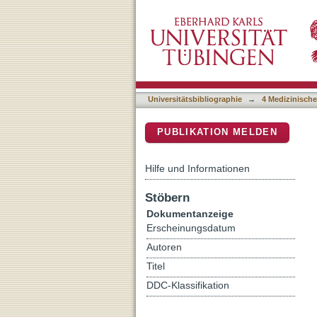
B-cell lymphomas with dis
DSpace Repositorium (Manakin b
Universitätsbibliographie
→
4 Medizinische
PUBLIKATION MELDEN
Hilfe und Informationen
Stöbern
Dokumentanzeige
Erscheinungsdatum
Autoren
Titel
DDC-Klassifikation