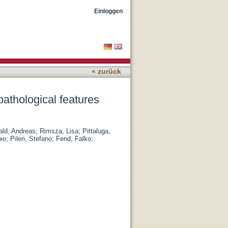
inical behavior
Einloggen
« zurück
athological features
ld, Andreas
;
Rimsza, Lisa
;
Pittaluga,
bio
;
Pileri, Stefano
;
Fend, Falko
;