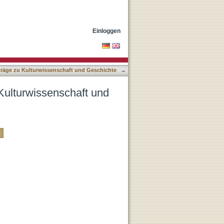
schichte nach Autor
Einloggen
träge zu Kulturwissenschaft und Geschichte
→
Kulturwissenschaft und