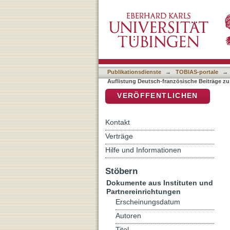
Auflistung Deutsch-franzö
DSpace Repositorium (Manakin b
Publikationsdienste
→
TOBIAS-portale
→
Auflistung Deutsch-französische Beiträge z
VERÖFFENTLICHEN
Kontakt
Verträge
Hilfe und Informationen
Stöbern
Dokumente aus Instituten und
Partnereinrichtungen
Erscheinungsdatum
Autoren
Titel