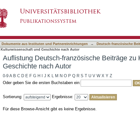
sische Beiträge zu Kulturwissenschaft und Ge
asiert)
Dokumente aus Instituten und Partnereinrichtungen
→
Deutsch-französische Bei
u Kulturwissenschaft und Geschichte nach Autor
Auflistung Deutsch-französische Beiträge zu 
Geschichte nach Autor
0-9
A
B
C
D
E
F
G
H
I
J
K
L
M
N
O
P
Q
R
S
T
U
V
W
X
Y
Z
Oder geben Sie die ersten Buchstaben ein:
Sortierung:
Ergebnisse:
Für diese Browse-Ansicht gibt es keine Ergebnisse.