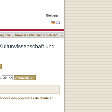
schichte nach Autor
Einloggen
träge zu Kulturwissenschaft und Geschichte
→
Kulturwissenschaft und
e:
scours des populistes de droite en