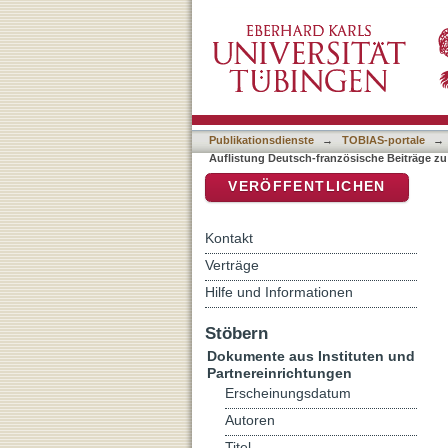
Auflistung Deutsch-franzö
DSpace Repositorium (Manakin b
"Hamet, Romain"
Publikationsdienste
→
TOBIAS-portale
→
Auflistung Deutsch-französische Beiträge z
VERÖFFENTLICHEN
Kontakt
Verträge
Hilfe und Informationen
Stöbern
Dokumente aus Instituten und
Partnereinrichtungen
Erscheinungsdatum
Autoren
Titel