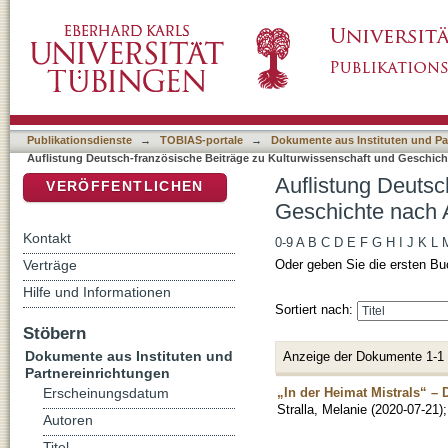
Auflistung Deutsch-französische Beiträge zu
DSpace Repositorium (Manakin basiert)
"Stralla, Melanie"
Publikationsdienste
→
TOBIAS-portale
→
Dokumente aus Instituten und Pa
Auflistung Deutsch-französische Beiträge zu Kulturwissenschaft und Geschich
Auflistung Deutsc
VERÖFFENTLICHEN
Geschichte nach A
Kontakt
0-9
A
B
C
D
E
F
G
H
I
J
K
L
Verträge
Oder geben Sie die ersten Bu
Hilfe und Informationen
Sortiert nach:
Stöbern
Dokumente aus Instituten und
Anzeige der Dokumente 1-1
Partnereinrichtungen
„In der Heimat Mistrals“ –
Erscheinungsdatum
Stralla, Melanie
(
2020-07-21
)
Autoren
Titel