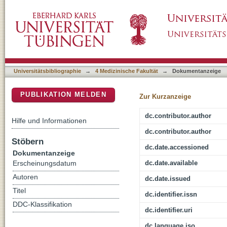
Effect of Neoadjuvant Chemotherapy Followed
DSpace Repositorium (Manakin basiert)
Limited Metastatic Gastric or Gastroesopha
Universitätsbibliographie
→
4 Medizinische Fakultät
→
Dokumentanzeige
PUBLIKATION MELDEN
Zur Kurzanzeige
dc.contributor.author
Hilfe und Informationen
dc.contributor.author
Stöbern
dc.date.accessioned
Dokumentanzeige
dc.date.available
Erscheinungsdatum
Autoren
dc.date.issued
Titel
dc.identifier.issn
DDC-Klassifikation
dc.identifier.uri
dc.language.iso