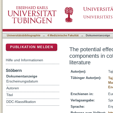
The potential effects of chlorogenic acid, th
DSpace Repositorium (Manakin basiert)
comprehensive review of the literature
Universitätsbibliographie
→
4 Medizinische Fakultät
→
Dokumentanzeige
PUBLIKATION MELDEN
The potential effe
components in cof
Hilfe und Informationen
literature
Stöbern
Autor(en):
Taj
Dokumentanzeige
Tübinger Autor(en):
Taj
Erscheinungsdatum
Mac
En
Autoren
Erschienen in:
Eur
Titel
Verlagsangabe:
Spr
DDC-Klassifikation
Sprache:
Eng
Referenz zum Volltext:
htt