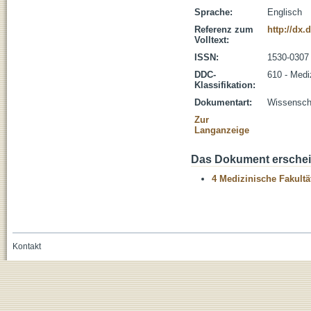
Sprache:
Englisch
Referenz zum
http://dx.
Volltext:
ISSN:
1530-0307
DDC-
610 - Medi
Klassifikation:
Dokumentart:
Wissenscha
Zur
Langanzeige
Das Dokument erschein
4 Medizinische Fakultä
Kontakt