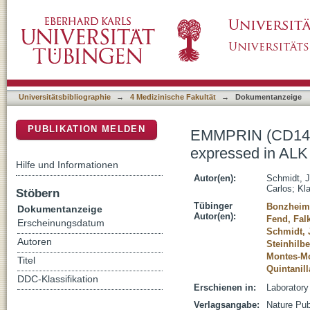
EMMPRIN (CD147) is induced by C/EBP beta a
DSpace Repositorium (Manakin basiert)
anaplastic large-cell lymphoma
Universitätsbibliographie
→
4 Medizinische Fakultät
→
Dokumentanzeige
PUBLIKATION MELDEN
EMMPRIN (CD147) 
expressed in ALK 
Hilfe und Informationen
Autor(en):
Schmidt, J
Carlos
;
Kl
Stöbern
Tübinger
Bonzheim,
Dokumentanzeige
Autor(en):
Fend, Fal
Erscheinungsdatum
Schmidt, 
Autoren
Steinhilbe
Montes-Mo
Titel
Quintanill
DDC-Klassifikation
Erschienen in:
Laboratory
Verlagsangabe:
Nature Pub