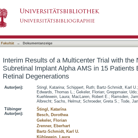
center Trial with the New Electronic Subretinal
asiert)
ited Retinal Degenerations
 Fakultät
→
Dokumentanzeige
Interim Results of a Multicenter Trial with the
Subretinal Implant Alpha AMS in 15 Patients B
Retinal Degenerations
Autor(en):
Stingl, Katarina
;
Schippert, Ruth
;
Bartz-Schmidt, Karl U.
Edwards, Thomas L.
;
Gekeler, Florian
;
Greppmaier, Udo
Kuehlewein, Laura
;
MacLaren, Robert E.
;
Ramsden, Jam
Albrecht
;
Sachs, Helmut
;
Schroeder, Greta S.
;
Tode, Ja
Tübinger
Štingl, Katarína
Autor(en):
Besch, Dorothea
Gekeler, Florian
Zrenner, Eberhart
Bartz-Schmidt, Karl U.
Kühlewein, Laura