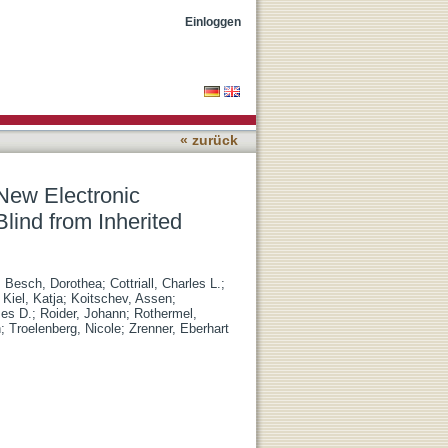
 Implant Alpha AMS in 15
Einloggen
« zurück
 New Electronic
lind from Inherited
;
Besch, Dorothea
;
Cottriall, Charles L.
;
;
Kiel, Katja
;
Koitschev, Assen
;
es D.
;
Roider, Johann
;
Rothermel,
n
;
Troelenberg, Nicole
;
Zrenner, Eberhart