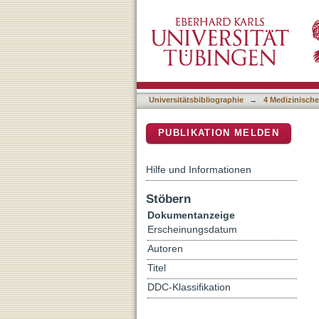
Interim Results of a Multi
DSpace Repositorium (Manakin b
Patients Blind from Inher
Universitätsbibliographie
→
4 Medizinische
PUBLIKATION MELDEN
Hilfe und Informationen
Stöbern
Dokumentanzeige
Erscheinungsdatum
Autoren
Titel
DDC-Klassifikation