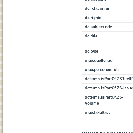
dc.relation.uri
dc.rights
dc.subject.ddc
dc.title
dc.type
utue.quellen.id
utue.personen.roh
dcterms.isPartOf.ZSTitelI
dcterms.isPartOf.ZS-Issue
dcterms.isPartOf.ZS-
Volume
utue.fakultaet