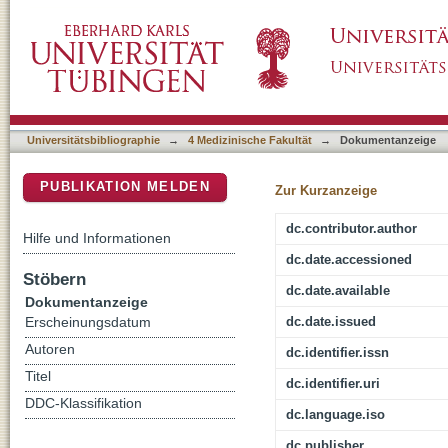
Emotion Science in the Twenty-First Century
DSpace Repositorium (Manakin basiert)
and Above
Universitätsbibliographie
→
4 Medizinische Fakultät
→
Dokumentanzeige
PUBLIKATION MELDEN
Zur Kurzanzeige
dc.contributor.author
Hilfe und Informationen
dc.date.accessioned
Stöbern
dc.date.available
Dokumentanzeige
dc.date.issued
Erscheinungsdatum
Autoren
dc.identifier.issn
Titel
dc.identifier.uri
DDC-Klassifikation
dc.language.iso
dc.publisher