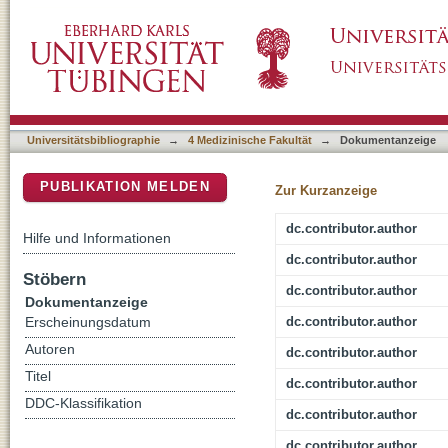
Serum and Glucocorticoid Inducible Kinase 1-S
DSpace Repositorium (Manakin basiert)
Rhabdomyosarcoma Cells
Universitätsbibliographie
→
4 Medizinische Fakultät
→
Dokumentanzeige
PUBLIKATION MELDEN
Zur Kurzanzeige
dc.contributor.author
Hilfe und Informationen
dc.contributor.author
Stöbern
dc.contributor.author
Dokumentanzeige
dc.contributor.author
Erscheinungsdatum
Autoren
dc.contributor.author
Titel
dc.contributor.author
DDC-Klassifikation
dc.contributor.author
dc.contributor.author