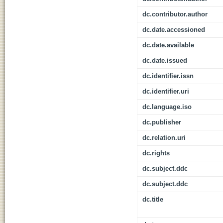
dc.contributor.author
dc.date.accessioned
dc.date.available
dc.date.issued
dc.identifier.issn
dc.identifier.uri
dc.language.iso
dc.publisher
dc.relation.uri
dc.rights
dc.subject.ddc
dc.subject.ddc
dc.title