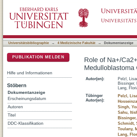
Role of Na+/Ca2+ Exchangers in Therapy Re
DSpace Repositorium (Manakin basiert)
Universitätsbibliographie
→
4 Medizinische Fakultät
→
Dokumentanzeige
PUBLIKATION MELDEN
Role of Na+/Ca2+
Medulloblastoma 
Hilfe und Informationen
Autor(en):
Pelzl, Lis
Bissinger,
Stöbern
Lang, Flor
Dokumentanzeige
Tübinger
Pelzl, Lis
Erscheinungsdatum
Autor(en):
Hosseinza
Autoren
Singh, Yo
Sahu, Itis
Titel
Bissinger,
DDC-Klassifikation
Schmidt, 
Toulany,
Lang, Flo