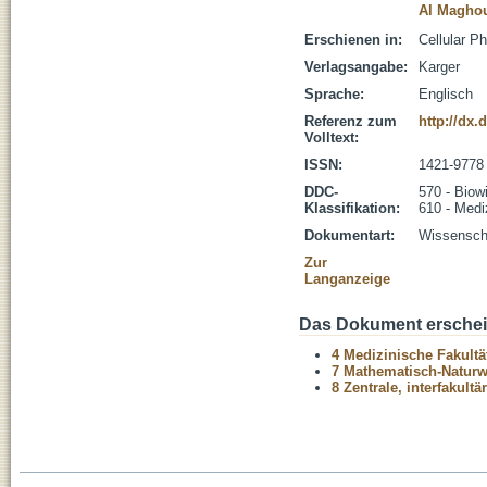
Al Maghou
Erschienen in:
Cellular P
Verlagsangabe:
Karger
Sprache:
Englisch
Referenz zum
http://dx.
Volltext:
ISSN:
1421-9778
DDC-
570 - Biow
Klassifikation:
610 - Medi
Dokumentart:
Wissenscha
Zur
Langanzeige
Das Dokument erschein
4 Medizinische Fakultä
7 Mathematisch-Naturwi
8 Zentrale, interfakult